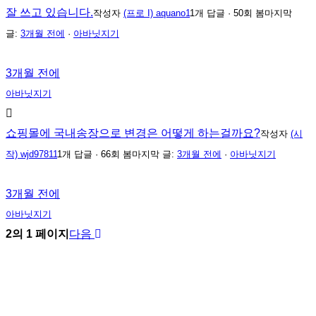
잘 쓰고 있습니다.
작성자
(프로 I) aquano1
1개 답글 · 50회 봄
마지막
글:
3개월 전에
·
아바닛지기
3개월 전에
아바닛지기
쇼핑몰에 국내송장으로 변경은 어떻게 하는걸까요?
작성자
(시
작) wjd97811
1개 답글 · 66회 봄
마지막 글:
3개월 전에
·
아바닛지기
3개월 전에
아바닛지기
2의 1 페이지
다음
Close
아바닛
Menu
회사 소개
가격·기능