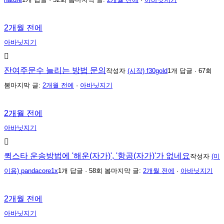
2개월 전에
아바닛지기
잔여주문수 늘리는 방법 문의
작성자
(시작) f30gold
1개 답글 · 67회
봄
마지막 글:
2개월 전에
·
아바닛지기
2개월 전에
아바닛지기
퀵스타 운송방법에 '해운(자가)', '항공(자가)'가 없네요
작성자
(미
이용) pandacore1x
1개 답글 · 58회 봄
마지막 글:
2개월 전에
·
아바닛지기
2개월 전에
아바닛지기