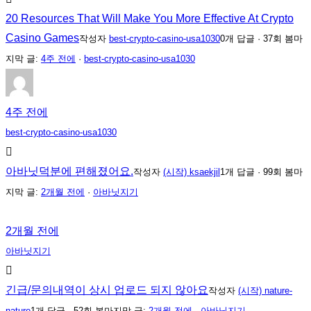
재
20 Resources That Will Make You More Effective At Crypto
위
Casino Games
작성자
best-crypto-casino-usa1030
0개 답글 · 37회 봄
마
치
지막 글:
4주 전에
·
best-crypto-casino-usa1030
입
니
다:
4주 전에
best-crypto-casino-usa1030
아바닛덕분에 편해졌어요.
작성자
(시작) ksaekjil
1개 답글 · 99회 봄
마
지막 글:
2개월 전에
·
아바닛지기
2개월 전에
아바닛지기
긴급/문의내역이 상시 업로드 되지 않아요
작성자
(시작) nature-
nature
1개 답글 · 52회 봄
마지막 글:
2개월 전에
·
아바닛지기