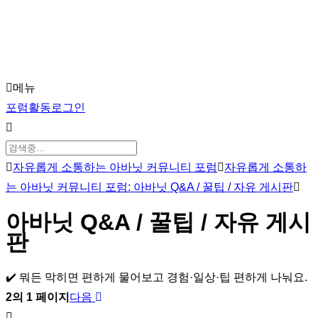
Skip
to
main
메뉴
content
포
포럼
활동
로그인
럼
탐
색
포
자유롭게 소통하는 아바닛 커뮤니티 포럼
자유롭게 소통하
럼
는 아바닛 커뮤니티 포럼: 아바닛 Q&A / 꿀팁 / 자유 게시판
이
아바닛 Q&A / 꿀팁 / 자유 게시
동
판
경
로
✔️ 뭐든 막히면 편하게 물어보고 경험·일상·팁 편하게 나눠요.
-
2의 1 페이지
다음
현