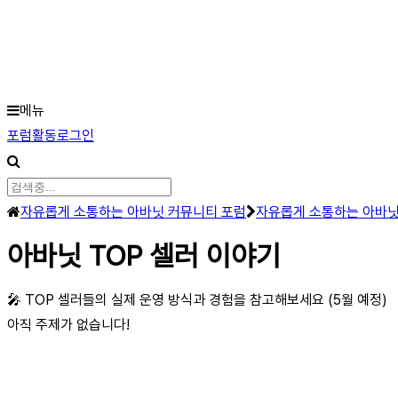
Skip
to
main
메뉴
content
포
포럼
활동
로그인
럼
탐
색
포
자유롭게 소통하는 아바닛 커뮤니티 포럼
자유롭게 소통하는 아바닛 
럼
아바닛 TOP 셀러 이야기
이
동
🎤 TOP 셀러들의 실제 운영 방식과 경험을 참고해보세요 (5월 예정)
경
아직 주제가 없습니다!
로
-
현