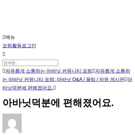
Close
Skip
Menu
to
main
메뉴
content
포
포럼
활동
로그인
럼
탐
색
포
자유롭게 소통하는 아바닛 커뮤니티 포럼
자유롭게 소통하
럼
는 아바닛 커뮤니티 포럼: 아바닛 Q&A / 꿀팁 / 자유 게시판
아
이
바닛덕분에 편해졌어요.
동
아바닛덕분에 편해졌어요.
경
로
-
현