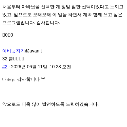
처음부터 아바닛을 선택한 게 정말 잘한 선택이었다고 느끼고
있고, 앞으로도 오래오래 이 일을 하면서 계속 함께 쓰고 싶은
프로그램입니다. 감사합니다.
엄
좋
0
0
지
아
손
요
가
를
아바닛지기
@avanit
락
클
을
릭
32 글
내
합
리
니
#2
· 2026년 06월 11일, 10:28 오전
려
다.
면
대표님 감사합니다 ^^
클
릭
합
니
다.
앞으로도 더욱 많이 발전하도록 노력하겠습니다.