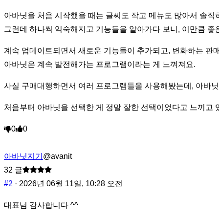
위
아바닛을 처음 시작했을 때는 글씨도 작고 메뉴도 많아서 솔직
치
그런데 하나씩 익숙해지고 기능들을 알아가다 보니, 이만큼 좋
입
니
계속 업데이트되면서 새로운 기능들이 추가되고, 변화하는 판매
다:
아바닛은 계속 발전해가는 프로그램이라는 게 느껴져요.
사실 구매대행하면서 여러 프로그램들을 사용해봤는데, 아바닛
처음부터 아바닛을 선택한 게 정말 잘한 선택이었다고 느끼고 있
엄
좋
0
0
지
아
손
요
가
를
아바닛지기
@avanit
락
클
을
릭
32 글
내
합
리
니
#2
· 2026년 06월 11일, 10:28 오전
려
다.
면
대표님 감사합니다 ^^
클
릭