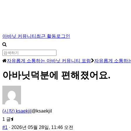
Skip
to
main
포
아바닛 커뮤니티
최근 활동
로그인
content
럼
탐
색
포
자유롭게 소통하는 아바닛 커뮤니티 포럼
자유롭게 소통하는 
럼
아바닛덕분에 편해졌어요.
이
동
경
로
-
(시작) ksaekjil
@ksaekjil
현
1 글
재
#1
· 2026년 05월 28일, 11:46 오전