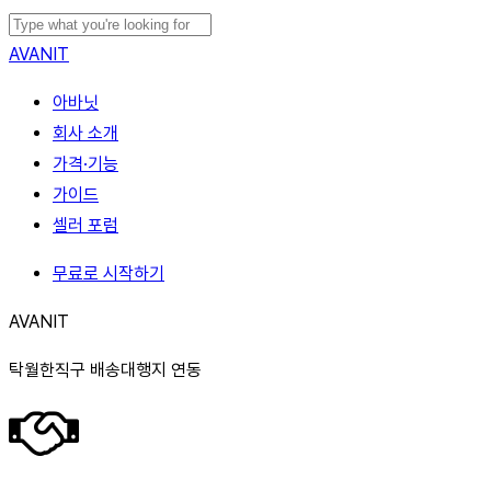
Skip
to
Close
AVANIT
main
Search
Menu
아바닛
content
회사 소개
가격·기능
가이드
셀러 포럼
무료로 시작하기
AVANIT
탁월한직구 배송대행지 연동